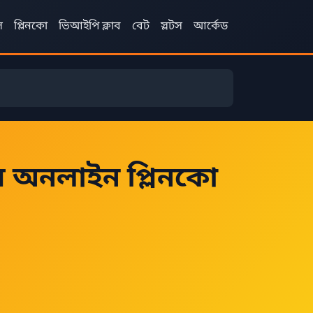
স
প্লিনকো
ভিআইপি ক্লাব
বেট
স্লটস
আর্কেড
য় অনলাইন প্লিনকো