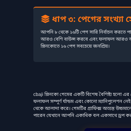
ধাপ ৩: পেগের সংখ্যা 
আপনি ৮ থেকে ১৬টি পেগ সারি নির্বাচন করতে প
আরও বেশি বাউন্স করবে এবং ফলাফল আরও অপ্র
প্লিনকোতে ১৬ পেগ সবচেয়ে জনপ্রিয়।
cbaji প্লিনকো গেমের একটি বিশেষ বৈশিষ্ট্য হলো এর প্
ফলাফল সম্পূর্ণ র্যান্ডম এবং কোনো ম্যানিপুলেশন নেই। 
থেকে আলাদা করে। গেমটির গ্রাফিক্স অত্যন্ত উচ্চমা
পারেন যেখানে আপনি একাধিক বল একসাথে ড্রপ করতে