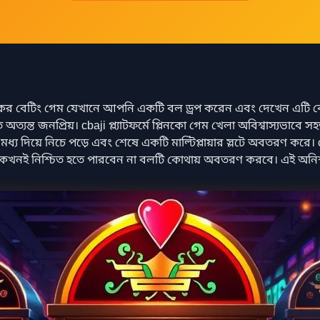
াঞ্চকর বেটিং গেম যেখানে আপনি একটি বল ড্রপ করেন এবং দেখেন এটি 
যন্ত জনপ্রিয়। cbaji প্ল্যাটফর্মে প্লিনকো গেম খেলা অবিশ্বাস্যভাব
মধ্য দিয়ে নিচে পড়ে এবং শেষে একটি মাল্টিপ্লায়ার স্লটে অবতরণ করে
ং আপনি কখনই নিশ্চিত হতে পারবেন না বলটি কোথায় অবতরণ করবে। এই অ