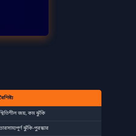
বৈশিষ্ট্য
স্থিতিশীল জয়, কম ঝুঁকি
ভারসাম্যপূর্ণ ঝুঁকি-পুরস্কার