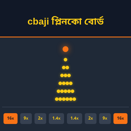
cbaji প্লিনকো বোর্ড
16x
9x
2x
1.4x
1.4x
2x
9x
16x